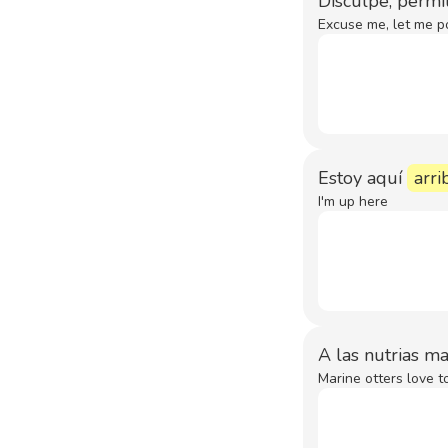
Disculpe, permí
Excuse me, let me po
Estoy aquí
arri
I'm up here
A las nutrias m
Marine otters love 