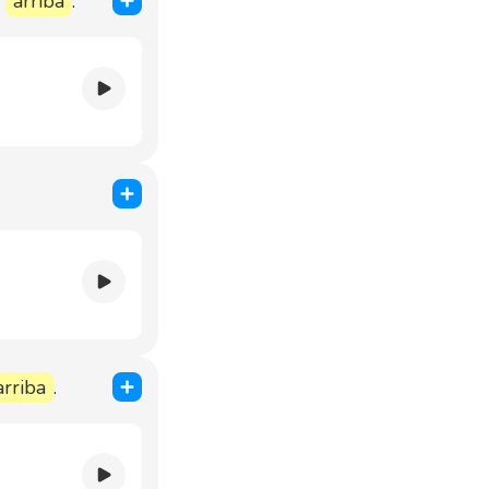
s
arriba
.
arriba
.