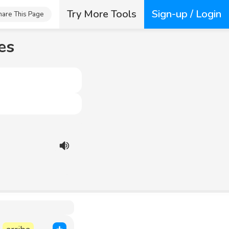
Try More Tools
Sign-up / Login
hare This Page
es