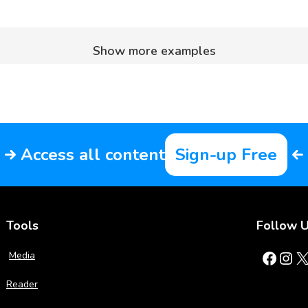
Show more examples
Access all content
Sign-up Free
Tools
Follow 
Facebook
Instagram
X
Media
Reader