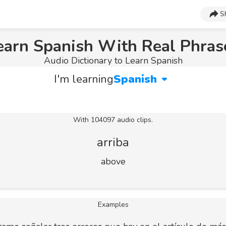
S
earn Spanish With Real Phras
Audio Dictionary to Learn Spanish
I'm learning
Spanish
With 104097 audio clips.
arriba
above
Examples