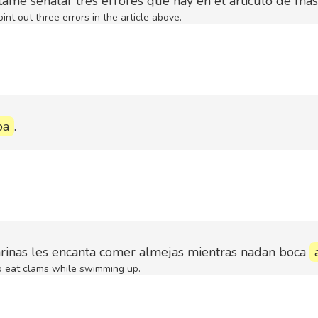
tame señalar tres errores que hay en el artículo de má
int out three errors in the article above.
ba
.
arinas les encanta comer almejas mientras nadan boca
to eat clams while swimming up.