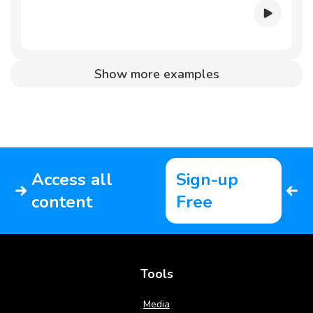
Show more examples
Access all
Sign-up
content
Free
Tools
Media