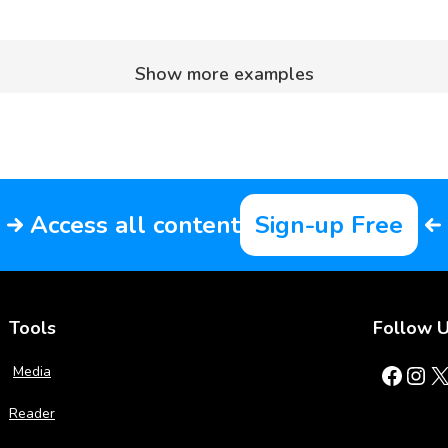
Show more examples
Access all content
Sign-up Free
Tools
Follow 
Facebook
Instagram
X
Media
Reader