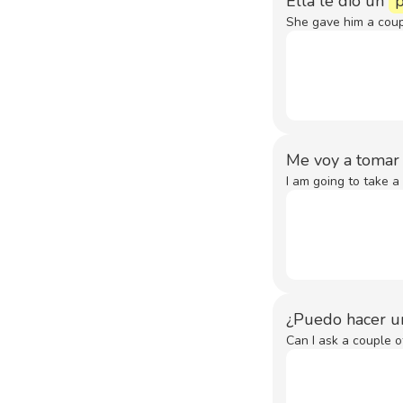
Ella le dio un
p
She gave him a coupl
Me voy a tomar
I am going to take a
¿Puedo hacer 
Can I ask a couple o