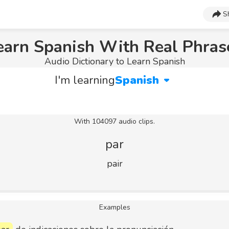
S
earn Spanish With Real Phras
Audio Dictionary to Learn Spanish
I'm learning
Spanish
With 104097 audio clips.
par
pair
Examples