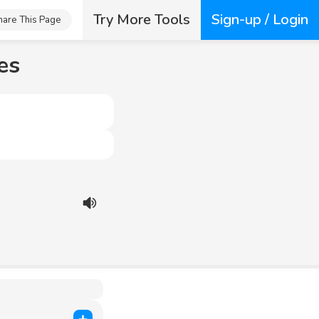
Try More Tools
Sign-up / Login
hare This Page
es