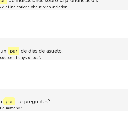
ar
de indicaciones sobre la pronunciación.
e of indications about pronunciation.
 un
par
de días de asueto.
 couple of days of loaf.
un
par
de preguntas?
f questions?