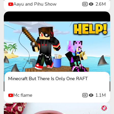
Aayu and Pihu Show
2.6M
Minecraft But There Is Only One RAFT
Mc flame
1.1M