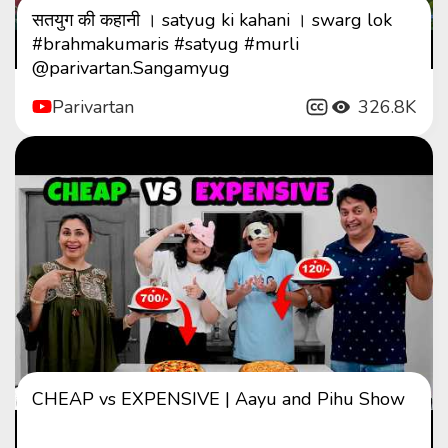
सतयुग की कहानी । satyug ki kahani । swarg lok
#brahmakumaris #satyug #murli
@parivartan.Sangamyug
Parivartan
326.8K
CHEAP vs EXPENSIVE | Aayu and Pihu Show