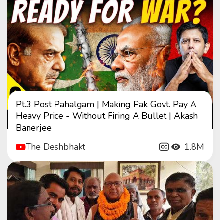
Pt.3 Post Pahalgam | Making Pak Govt. Pay A
Heavy Price - Without Firing A Bullet | Akash
Banerjee
The Deshbhakt
1.8M