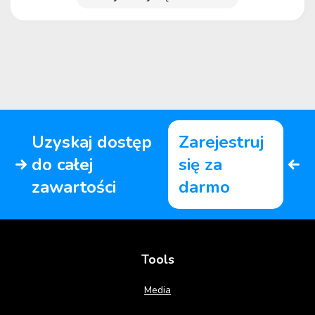
Uzyskaj dostęp
Zarejestruj
do całej
się za
zawartości
darmo
Tools
Media