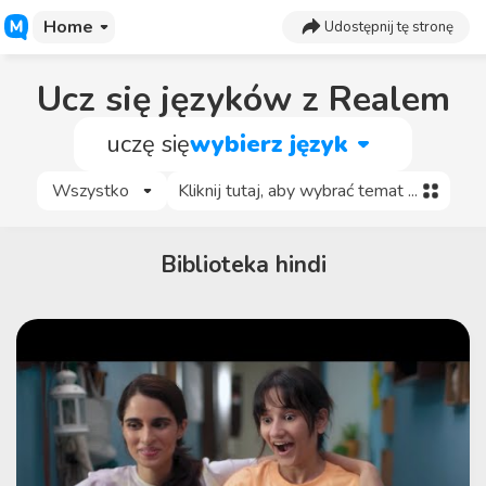
Home
Udostępnij tę stronę
Ucz się języków z Realem
uczę się
wybierz język
Wszystko
Kliknij tutaj, aby wybrać temat ...
Biblioteka hindi